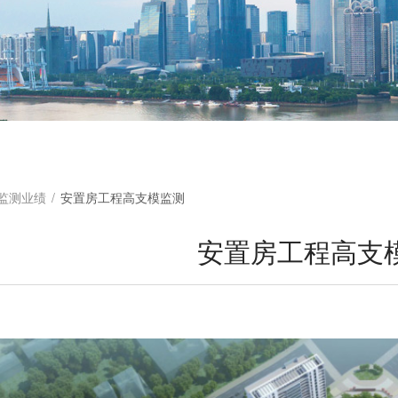
监测业绩
/
安置房工程高支模监测
安置房工程高支