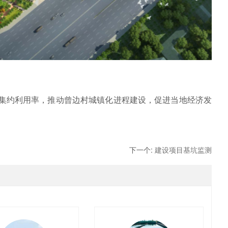
集约利用率，推动曾边村城镇化进程建设，促进当地经济发
下一个
:
建设项目基坑监测