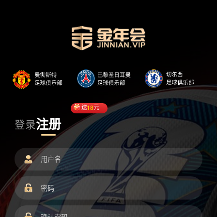
送
18
元
注册
登录